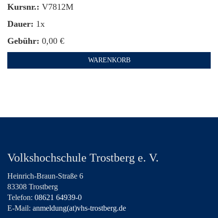
Kursnr.:
V7812M
Dauer:
1x
Gebühr:
0,00 €
WARENKORB
Volkshochschule Trostberg e. V.
Heinrich-Braun-Straße 6
83308 Trostberg
Telefon:
08621 64939-0
E-Mail:
anmeldung(at)vhs-trostberg.de