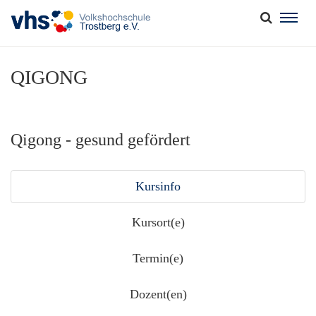
Togg
navig
QIGONG
Qigong - gesund gefördert
Kursinfo
Kursort(e)
Termin(e)
Dozent(en)