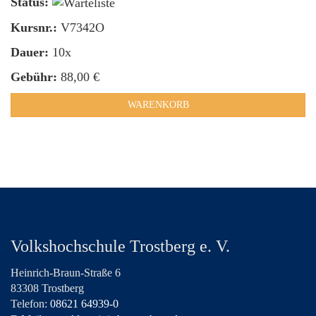
Status:
Kursnr.:
V7342O
Dauer:
10x
Gebühr:
88,00 €
WARENKORB
Volkshochschule Trostberg e. V.
Heinrich-Braun-Straße 6
83308 Trostberg
Telefon:
08621 64939-0