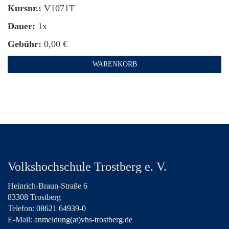
Kursnr.:
V1071T
Dauer:
1x
Gebühr:
0,00 €
WARENKORB
Volkshochschule Trostberg e. V.
Heinrich-Braun-Straße 6
83308 Trostberg
Telefon:
08621 64939-0
E-Mail:
anmeldung(at)vhs-trostberg.de