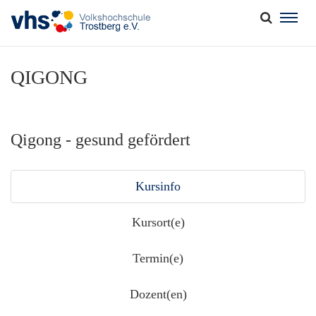
Togg
navig
QIGONG
Qigong - gesund gefördert
Kursinfo
Kursort(e)
Termin(e)
Dozent(en)