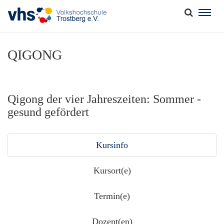
Togg
navig
QIGONG
Qigong der vier Jahreszeiten: Sommer -
gesund gefördert
Kursinfo
Kursort(e)
Termin(e)
Dozent(en)