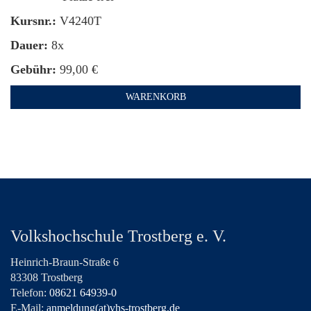
Kursnr.:
V4240T
Dauer:
8x
Gebühr:
99,00 €
WARENKORB
Volkshochschule Trostberg e. V.
Heinrich-Braun-Straße 6
83308 Trostberg
Telefon:
08621 64939-0
E-Mail:
anmeldung(at)vhs-trostberg.de