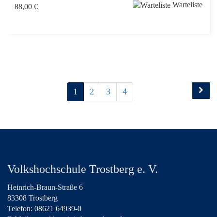
Warteliste
88,00 €
1
2
3
4
Volkshochschule Trostberg e. V.
Heinrich-Braun-Straße 6
83308 Trostberg
Telefon:
08621 64939-0