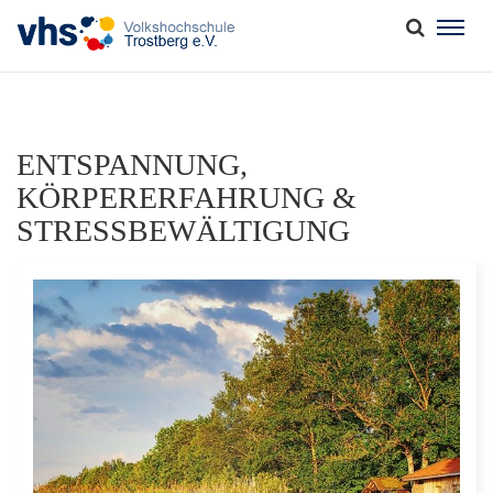
Togg
navig
ENTSPANNUNG,
KÖRPERERFAHRUNG &
STRESSBEWÄLTIGUNG