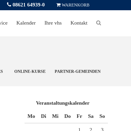
08621 64939-0
WARENKORB
vice
Kalender
Ihre vhs
Kontakt
ES
ONLINE-KURSE
PARTNER-GEMEINDEN
Veranstaltungskalender
Mo
Di
Mi
Do
Fr
Sa
So
1
2
3